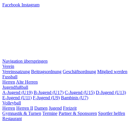
Facebook
Instagram
Navigation überspringen
Verein
Vereinssatzung
Beitragsordnung
Geschäftsordnung
Mitglied werden
Fussball
Herren
Alte Herren
Jugendfußball
A-Jugend (U19)
B-Jugend (U17)
C-Jugend (U15)
D-Jugend (U13)
E-Jugend (U11)
F-Jugend (U9)
Bambinis (U7)
Volleyball
Herren
Herren II
Damen
Jugend
Freizeit
Gymnastik & Turnen
Termine
Partner & Sponsoren
Sportler helfen
Restaurant